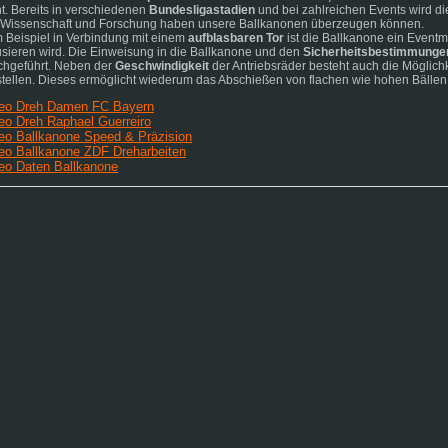
ht. Bereits in verschiedenen
Bundesligastadien
und bei zahlreichen Events wird di
 Wissenschaft und Forschung haben unsere Ballkanonen überzeugen können.
 Beispiel in Verbindung mit einem
aufblasbaren Tor
ist die Ballkanone ein Eventm
usieren wird. Die Einweisung in die Ballkanone und den
Sicherheitsbestimmunge
chgeführt. Neben der
Geschwindigkeit
der Antriebsräder besteht auch die Möglic
stellen. Dieses ermöglicht wiederum das Abschießen von flachen wie hohen Bällen
eo Dreh Damen FC Bayern
eo Dreh Raphael Guerreiro
eo Ballkanone Speed & Präzision
eo Ballkanone ZDF Dreharbeiten
eo Daten Ballkanone