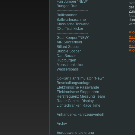
Fun Jumper "NEW"
ste
Bungee Run
der
--------------------------
Zum
Ballkanonen
foc
Ballwurfmaschine
dur
Klassische Torwand
ver
XXL-Tischkicker
Vid
--------------------------
Vid
Goal Keeper "NEW"
Vid
AIR Soccerfield
Vid
Billard Soccer
Vid
Bubble Soccer
Dart Soccer
Hüpfburgen
Menschenkicker
Wasserspass
-------------------------
Go-Kart Fahrsimulator "New"
Beschallungsanlage
Elektronische Passwände
Elektronische Stoppuhren
Herzfrequenz Messung Team
Radar Gun mit Display
Lichtschranken Race Time
-------------------------
Anhänger-& Fahrzeugverleih
--------------------------
Archiv
Europaweite Lieferung