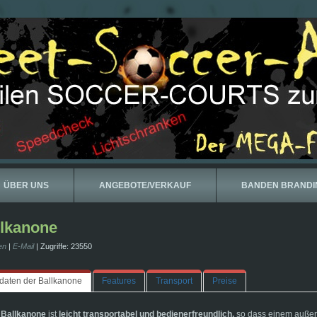
ÜBER UNS
ANGEBOTE/VERKAUF
BANDEN BRANDI
llkanone
en
|
E-Mail
| Zugriffe: 23550
daten der Ballkanone
Features
Transport
Preise
 Ballkanone
ist
leicht transportabel und bedienerfreundlich,
so dass einem außer