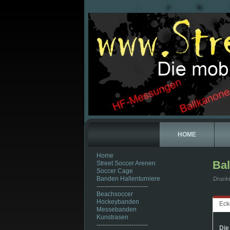
HOME
Home
Ba
Street Soccer Arenen
Soccer Cage
Banden Hallenturniere
Druck
-------------------------
Beachsoccer
Hockeybanden
Eck
Messebanden
Kunstrasen
-------------------------
Die