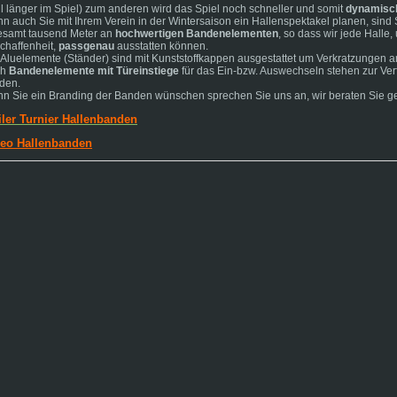
ll länger im Spiel) zum anderen wird das Spiel noch schneller und somit
dynamisch
n auch Sie mit Ihrem Verein in der Wintersaison ein Hallenspektakel planen, sind S
esamt tausend Meter an
hochwertigen Bandenelementen
, so dass wir jede Halle
chaffenheit,
passgenau
ausstatten können.
 Aluelemente (Ständer) sind mit Kunststoffkappen ausgestattet um Verkratzungen
ch
Bandenelemente mit Türeinstiege
für das Ein-bzw. Auswechseln stehen zur Ver
den.
n Sie ein Branding der Banden wünschen sprechen Sie uns an, wir beraten Sie ge
iler Turnier Hallenbanden
eo Hallenbanden