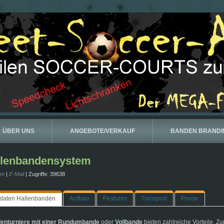
ÜBER UNS
ANGEBOTE/VERKAUF
BANDEN BRANDI
llenbandensystem
en
|
E-Mail
| Zugriffe: 39638
daten Hallenbanden
Aufbau
Features
Transport
Preise
lenturniere mit einer Rundumbande
oder
Vollbande
bieten zahlreiche Vorteile. Z