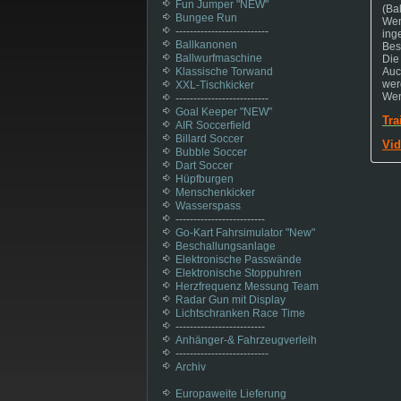
Fun Jumper "NEW"
(Ba
Bungee Run
Wen
--------------------------
ing
Ballkanonen
Bes
Ballwurfmaschine
Die
Klassische Torwand
Au
wer
XXL-Tischkicker
Wen
--------------------------
Goal Keeper "NEW"
Tra
AIR Soccerfield
Billard Soccer
Vid
Bubble Soccer
Dart Soccer
Hüpfburgen
Menschenkicker
Wasserspass
-------------------------
Go-Kart Fahrsimulator "New"
Beschallungsanlage
Elektronische Passwände
Elektronische Stoppuhren
Herzfrequenz Messung Team
Radar Gun mit Display
Lichtschranken Race Time
-------------------------
Anhänger-& Fahrzeugverleih
--------------------------
Archiv
Europaweite Lieferung