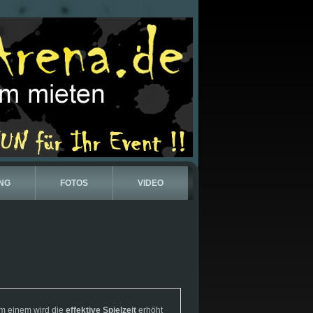
NG
FOTOS
VIDEO
um einem wird die
effektive Spielzeit
erhöht