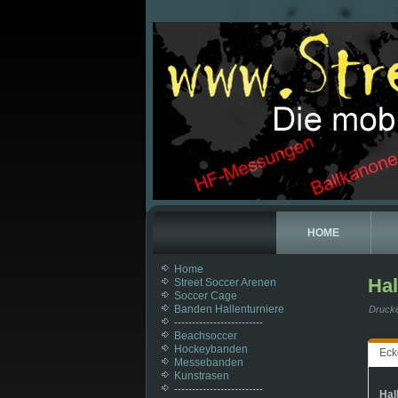
HOME
Home
Ha
Street Soccer Arenen
Soccer Cage
Banden Hallenturniere
Druck
-------------------------
Beachsoccer
Hockeybanden
Eck
Messebanden
Kunstrasen
-------------------------
Hal