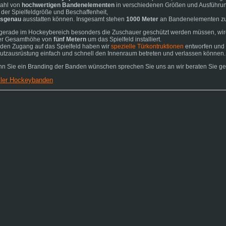
ahl von
hochwertigen Bandenelementen
in verschiedenen Größen und Ausführung
 der Spielfeldgröße und Beschaffenheit,
sgenau
ausstatten können. Insgesamt stehen
1000 Meter
an Bandenelementen zu
gerade im Hockeybereich besonders die Zuschauer geschützt werden müssen, wir
er Gesamthöhe von
fünf Metern
um das Spielfeld installiert.
 den Zugang auf das Spielfeld haben wir
spezielle Türkontruktionen
entworfen und 
utzausrüstung einfach und schnell den Innenraum betreten und verlassen können
n Sie ein Branding der Banden wünschen sprechen Sie uns an wir beraten Sie ge
iler Hockeybanden