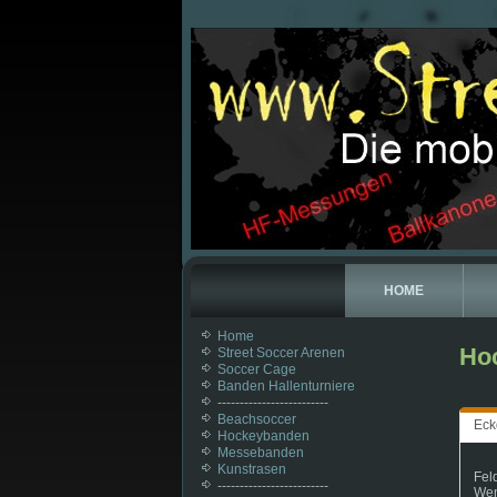
HOME
Home
Ho
Street Soccer Arenen
Soccer Cage
Banden Hallenturniere
-------------------------
Beachsoccer
Eck
Hockeybanden
Messebanden
Kunstrasen
Fel
-------------------------
Wen