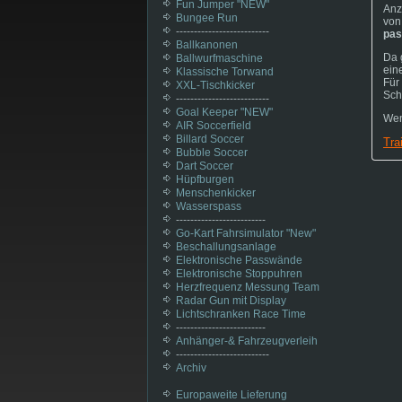
Fun Jumper "NEW"
Anz
Bungee Run
von
--------------------------
pas
Ballkanonen
Da 
Ballwurfmaschine
ein
Klassische Torwand
Für
XXL-Tischkicker
Sch
--------------------------
Goal Keeper "NEW"
Wen
AIR Soccerfield
Billard Soccer
Tra
Bubble Soccer
Dart Soccer
Hüpfburgen
Menschenkicker
Wasserspass
-------------------------
Go-Kart Fahrsimulator "New"
Beschallungsanlage
Elektronische Passwände
Elektronische Stoppuhren
Herzfrequenz Messung Team
Radar Gun mit Display
Lichtschranken Race Time
-------------------------
Anhänger-& Fahrzeugverleih
--------------------------
Archiv
Europaweite Lieferung