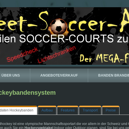
ÜBER UNS
ANGEBOTE/VERKAUF
BANDEN BRANDI
ckeybandensystem
daten Hockeybanden
Aufbau
Features
Transport
Preise
dhockey ist eine olympische Mannschaftssportart die vor allem in der Schweiz und Ös
n auch Sie ein
Hockeyspektakel
Indoor oder Outdoor planen, sind Sie bei uns ge