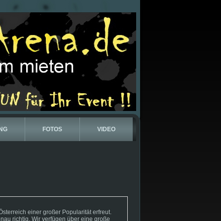
NG
FOTOS
VIDEO
terreich einer großer Popularität erfreut.
nau richtig. Wir verfügen über eine große