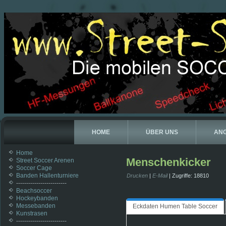
HOME
ÜBER UNS
AN
Home
Menschenkicker
Street Soccer Arenen
Soccer Cage
Banden Hallenturniere
Drucken
|
E-Mail
| Zugriffe: 18810
-------------------------
Beachsoccer
Hockeybanden
Messebanden
Eckdaten Humen Table Soccer
Kunstrasen
-------------------------