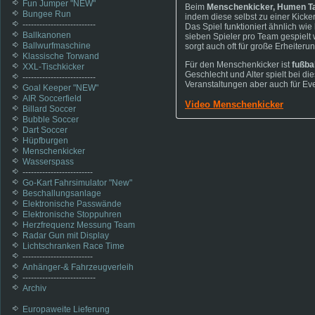
Fun Jumper "NEW"
Beim
Menschenkicker, Humen Ta
Bungee Run
indem diese selbst zu einer Kicke
--------------------------
Das Spiel funktioniert ähnlich wie
Ballkanonen
sieben Spieler pro Team gespielt 
Ballwurfmaschine
sorgt auch oft für große Erheiter
Klassische Torwand
Für den Menschenkicker ist
fußba
XXL-Tischkicker
Geschlecht und Alter spielt bei d
--------------------------
Veranstaltungen aber auch für Eve
Goal Keeper "NEW"
AIR Soccerfield
Video Menschenkicker
Billard Soccer
Bubble Soccer
Dart Soccer
Hüpfburgen
Menschenkicker
Wasserspass
-------------------------
Go-Kart Fahrsimulator "New"
Beschallungsanlage
Elektronische Passwände
Elektronische Stoppuhren
Herzfrequenz Messung Team
Radar Gun mit Display
Lichtschranken Race Time
-------------------------
Anhänger-& Fahrzeugverleih
--------------------------
Archiv
Europaweite Lieferung