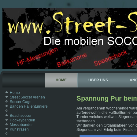
HOME
ÜBER UNS
AN
Home
Spannung Pur beim 
Street Soccer Arenen
Soccer Cage
Banden Hallenturniere
Am vergangenen Wochenende waren wi
-------------------------
außergewöhnliche Fußballturnier bau
Beachsoccer
Turnier welches weltweit Siegerteam
Hockeybanden
stattfanden.
Messebanden
Wir danken den Organisatoren von 
Kunstrasen
Siegerteam viel Erfolg beim Finale 
-------------------------