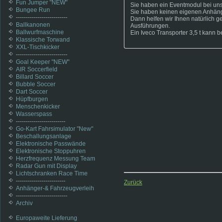
Fun Jumper "NEW"
Sie haben ein Eventmodul bei un
Bungee Run
Sie haben keinen eigenen Anhäng
--------------------------
Dann helfen wir Ihnen natürlich ge
Ballkanonen
Ausführungen.
Ballwurfmaschine
Ein Iveco Transporter 3,5 t kann 
Klassische Torwand
XXL-Tischkicker
--------------------------
Goal Keeper "NEW"
AIR Soccerfield
Billard Soccer
Bubble Soccer
Dart Soccer
Hüpfburgen
Menschenkicker
Wasserspass
-------------------------
Go-Kart Fahrsimulator "New"
Beschallungsanlage
Elektronische Passwände
Elektronische Stoppuhren
Herzfrequenz Messung Team
Radar Gun mit Display
Lichtschranken Race Time
-------------------------
Zurück
Anhänger-& Fahrzeugverleih
--------------------------
Archiv
Europaweite Lieferung