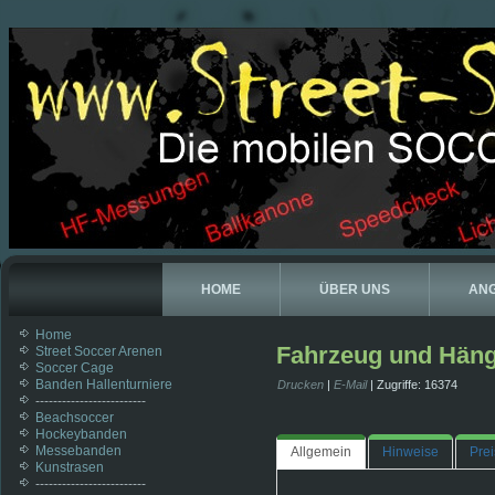
HOME
ÜBER UNS
AN
Home
Fahrzeug und Häng
Street Soccer Arenen
Soccer Cage
Banden Hallenturniere
Drucken
|
E-Mail
| Zugriffe: 16374
-------------------------
Beachsoccer
Hockeybanden
Messebanden
Allgemein
Hinweise
Pre
Kunstrasen
-------------------------