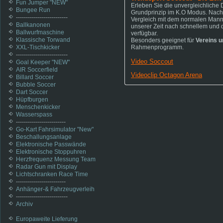
Fun Jumper "NEW"
Erleben Sie die unvergleichliche
Bungee Run
Grundprinzip im K.O Modus. Nach 
--------------------------
Vergleich mit dem normalen Manns
Ballkanonen
unserer Zeit nach schnellem und 
Ballwurfmaschine
verfügbar.
Klassische Torwand
Besonders geeignet für
Vereins u
XXL-Tischkicker
Rahmenprogramm.
--------------------------
Video Soccout
Goal Keeper "NEW"
AIR Soccerfield
Videoclip Octagon Arena
Billard Soccer
Bubble Soccer
Dart Soccer
Hüpfburgen
Menschenkicker
Wasserspass
-------------------------
Go-Kart Fahrsimulator "New"
Beschallungsanlage
Elektronische Passwände
Elektronische Stoppuhren
Herzfrequenz Messung Team
Radar Gun mit Display
Lichtschranken Race Time
-------------------------
Anhänger-& Fahrzeugverleih
--------------------------
Archiv
Europaweite Lieferung