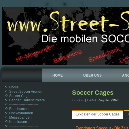
HOME
ÜBER UNS
AN
Home
Soccer Cages
Street Soccer Arenen
Soccer Cage
Banden Hallenturniere
Drucken
|
E-Mail
| Zugriffe: 23026
-------------------------
Beachsoccer
Hockeybanden
Eckdaten der Soccer Cages
Messebanden
Kunstrasen
-------------------------
Trendsport Soccout - Die Zeit i