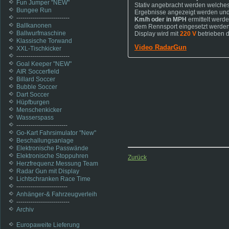
Fun Jumper "NEW"
Stativ angebracht werden welches 
Bungee Run
Ergebnisse angezeigt werden und
--------------------------
Km/h oder in MPH
ermittelt werde
Ballkanonen
dem Rennsport eingesetzt werden. 
Ballwurfmaschine
Display wird mit
220 V
betrieben 
Klassische Torwand
Video RadarGun
XXL-Tischkicker
--------------------------
Goal Keeper "NEW"
AIR Soccerfield
Billard Soccer
Bubble Soccer
Dart Soccer
Hüpfburgen
Menschenkicker
Wasserspass
-------------------------
Go-Kart Fahrsimulator "New"
Beschallungsanlage
Elektronische Passwände
Elektronische Stoppuhren
Zurück
Herzfrequenz Messung Team
Radar Gun mit Display
Lichtschranken Race Time
-------------------------
Anhänger-& Fahrzeugverleih
--------------------------
Archiv
Europaweite Lieferung