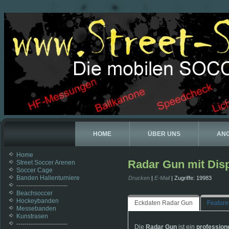
HOME
ÜBER UNS
AN
Home
Radar Gun mit Dis
Street Soccer Arenen
Soccer Cage
Banden Hallenturniere
Drucken
|
E-Mail
| Zugriffe: 19983
-------------------------
Beachsoccer
Hockeybanden
Eckdaten Radar Gun
Feature
Messebanden
Kunstrasen
-------------------------
Die
Radar Gun
ist ein
profession