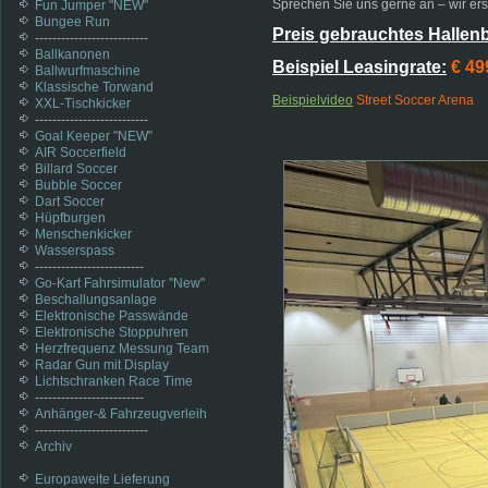
Sprechen Sie uns gerne an – wir ers
Fun Jumper "NEW"
Bungee Run
Preis gebrauchtes Halle
--------------------------
Ballkanonen
Beispiel Leasingrate:
€ 499
Ballwurfmaschine
Klassische Torwand
Beispielvideo
Street Soccer Arena
XXL-Tischkicker
--------------------------
Goal Keeper "NEW"
AIR Soccerfield
Billard Soccer
Bubble Soccer
Dart Soccer
Hüpfburgen
Menschenkicker
Wasserspass
-------------------------
Go-Kart Fahrsimulator "New"
Beschallungsanlage
Elektronische Passwände
Elektronische Stoppuhren
Herzfrequenz Messung Team
Radar Gun mit Display
Lichtschranken Race Time
-------------------------
Anhänger-& Fahrzeugverleih
--------------------------
Archiv
Europaweite Lieferung