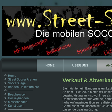
HOME
ÜBER UNS
AN
Home
Verkauf & Abverka
Street Soccer Arenen
Soccer Cage
Banden Hallenturniere
Sie möchten ein Bandensystem kaufe
-------------------------
Ab dem 01.06.2026 bieten wir unser
Beachsoccer
Leasinglösung an – sowohl neu als 
Hockeybanden
Damit schaffen wir für Vereine, Ko
Messebanden
hohe Anfangsinvestition zu realisier
Kunstrasen
Gemeinsam mit unseren seit 35 Jahr
-------------------------
passende Leasinglösung.