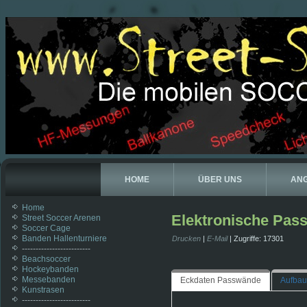
HOME
ÜBER UNS
AN
Home
Elektronische Pas
Street Soccer Arenen
Soccer Cage
Banden Hallenturniere
Drucken
|
E-Mail
| Zugriffe: 17301
-------------------------
Beachsoccer
Hockeybanden
Messebanden
Eckdaten Passwände
Aufbau
Kunstrasen
-------------------------