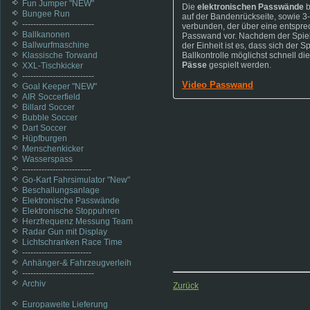
Fun Jumper "NEW"
Die
elektronischen Passwände
b
Bungee Run
auf der Bandenrückseite, sowie 3
--------------------------
verbunden, der über eine entspr
Ballkanonen
Passwand vor. Nachdem der Spiele
Ballwurfmaschine
der Einheit ist es, dass sich der 
Klassische Torwand
Ballkontrolle möglichst schnell 
Pässe
gespielt werden.
XXL-Tischkicker
--------------------------
Video Passwand
Goal Keeper "NEW"
AIR Soccerfield
Billard Soccer
Bubble Soccer
Dart Soccer
Hüpfburgen
Menschenkicker
Wasserspass
-------------------------
Go-Kart Fahrsimulator "New"
Beschallungsanlage
Elektronische Passwände
Elektronische Stoppuhren
Herzfrequenz Messung Team
Radar Gun mit Display
Lichtschranken Race Time
-------------------------
Anhänger-& Fahrzeugverleih
--------------------------
Archiv
Zurück
Europaweite Lieferung