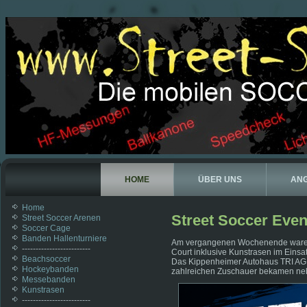
HOME
ÜBER UNS
AN
Home
Street Soccer Even
Street Soccer Arenen
Soccer Cage
Banden Hallenturniere
Am vergangenen Wochenende waren w
-------------------------
Court inklusive Kunstrasen im Einsa
Beachsoccer
Das Kippenheimer Autohaus TRI AG v
Hockeybanden
zahlreichen Zuschauer bekamen nebe
Messebanden
Kunstrasen
-------------------------