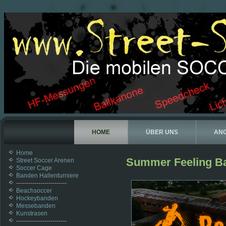
HOME
ÜBER UNS
AN
Home
Summer Feeling Ba
Street Soccer Arenen
Soccer Cage
Banden Hallenturniere
-------------------------
Beachsoccer
Hockeybanden
Messebanden
Kunstrasen
-------------------------