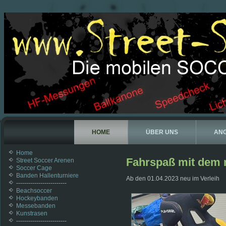
HOME
ÜBER UNS
AN
Home
Fahrspaß mit dem 
Street Soccer Arenen
Soccer Cage
Banden Hallenturniere
Ab den 01.04.2023 neu im Verleih
-------------------------
Beachsoccer
Hockeybanden
Messebanden
Kunstrasen
-------------------------