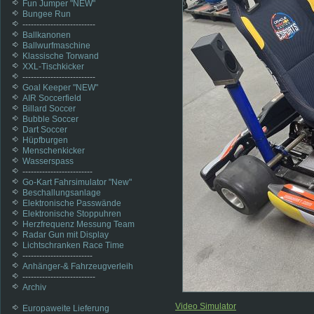
Fun Jumper "NEW"
Bungee Run
--------------------------
Ballkanonen
Ballwurfmaschine
Klassische Torwand
XXL-Tischkicker
--------------------------
Goal Keeper "NEW"
AIR Soccerfield
Billard Soccer
Bubble Soccer
Dart Soccer
Hüpfburgen
Menschenkicker
Wasserspass
-------------------------
Go-Kart Fahrsimulator "New"
Beschallungsanlage
Elektronische Passwände
Elektronische Stoppuhren
Herzfrequenz Messung Team
Radar Gun mit Display
Lichtschranken Race Time
-------------------------
Anhänger-& Fahrzeugverleih
--------------------------
Archiv
Video Simulator
Europaweite Lieferung