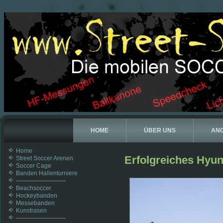
HOME
ÜBER UNS
AN
Home
Erfolgreiches Hyun
Street Soccer Arenen
Soccer Cage
Banden Hallenturniere
-------------------------
Beachsoccer
Hockeybanden
Messebanden
Kunstrasen
-------------------------