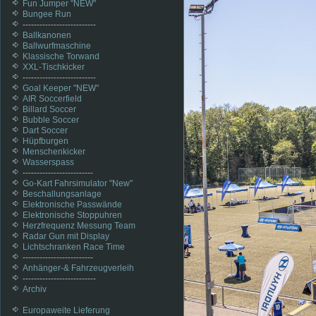
Fun Jumper "NEW"
Bungee Run
--------------------------
Ballkanonen
Ballwurfmaschine
Klassische Torwand
XXL-Tischkicker
--------------------------
Goal Keeper "NEW"
AIR Soccerfield
Billard Soccer
Bubble Soccer
Dart Soccer
Hüpfburgen
Menschenkicker
Wasserspass
-------------------------
Go-Kart Fahrsimulator "New"
Beschallungsanlage
Elektronische Passwände
Elektronische Stoppuhren
Herzfrequenz Messung Team
Radar Gun mit Display
Lichtschranken Race Time
-------------------------
Anhänger-& Fahrzeugverleih
--------------------------
Archiv
Europaweite Lieferung