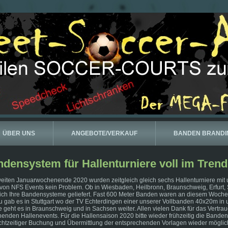
ÜBER UNS
ANGEBOTE/VERKAUF
BANDEN BRANDI
densystem für Hallenturniere voll im Trend
eiten Januarwochenende 2020 wurden zeitgleich gleich sechs Hallenturniere mit
on NFS Events kein Problem. Ob in Wiesbaden, Heilbronn, Braunschweig, Erfurt, S
lich Ihre Bandensysteme geliefert. Fast 600 Meter Banden waren an diesem Woche
 gab es in Stuttgart wo der TV Echterdingen einer unserer Vollbanden 40x20m in 
geht es in Braunschweig und in Sachsen weiter. Allen vielen Dank für das Vertra
enden Hallenevents. Für die Hallensaison 2020 bitte wieder frühzeitig die Bande
echtzeitiger Buchung und Übermittlung der entsprechenden Vorlagen wieder möglic