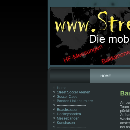
HOME
Home
Ban
Street Soccer Arenen
Soccer Cage
Banden Hallenturniere
Am zw
-------------------------
Team v
Beachsoccer
pünkt
Hockeybanden
Aufbau
Messebanden
Woche 
Kunstrasen
ansteh
-------------------------
bei r