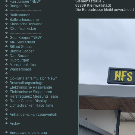
Siemensstraße 2
Fun Jumper "NEW"
63839 Kleinwallstadt
Bungee Run
Die Büroadresse bleibt unverändert
--------------------------
Ballkanonen
Ballwurfmaschine
Klassische Torwand
XXL-Tischkicker
--------------------------
Goal Keeper "NEW"
AIR Soccerfield
Billard Soccer
Bubble Soccer
Dart Soccer
Hüpfburgen
Menschenkicker
Wasserspass
-------------------------
Go-Kart Fahrsimulator "New"
Beschallungsanlage
Elektronische Passwände
Elektronische Stoppuhren
Herzfrequenz Messung Team
Radar Gun mit Display
Lichtschranken Race Time
-------------------------
Anhänger-& Fahrzeugverleih
--------------------------
Archiv
Europaweite Lieferung